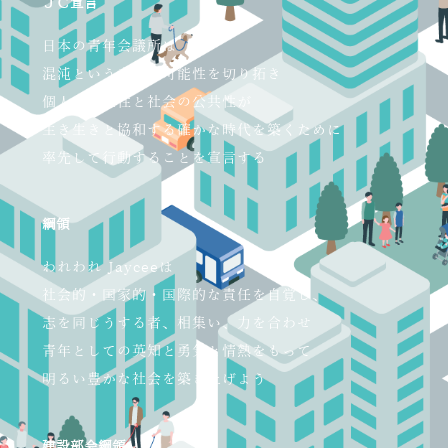
ＪＣ宣言
日本の青年会議所は
混沌という未知の可能性を切り拓き
個人の自立性と社会の公共性が
生き生きと協和する確かな時代を築くために
率先して行動することを宣言する
綱領
われわれ Jayceeは
社会的・国家的・国際的な責任を自覚し、
志を同じうする者、相集い、力を合わせ
青年としての英知と勇気と情熱をもって
明るい豊かな社会を築き上げよう
建設部会綱領