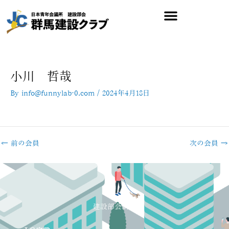
内
容
を
ス
キ
ッ
プ
小川 哲哉
By
info@funnylab-0.com
/
2024年4月18日
←
前の会員
次の会員
→
建設部会綱領