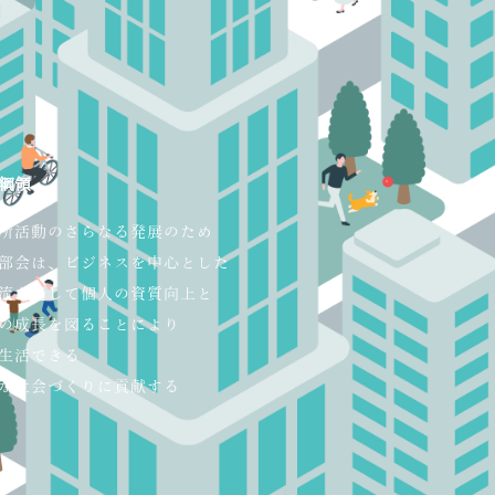
綱領
所活動のさらなる発展のため
部会は、ビジネスを中心とした
流を通して個人の資質向上と
の成長を図ることにより
生活できる
な社会づくりに貢献する