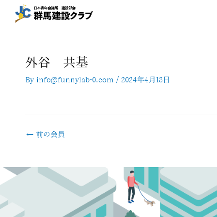
内
容
を
ス
キ
外谷 共基
ッ
プ
By
info@funnylab-0.com
/
2024年4月18日
←
前の会員