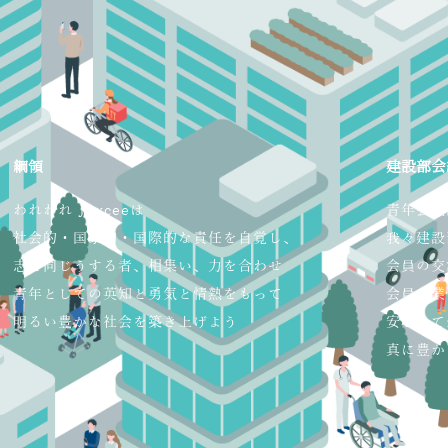
綱領
建設部会
われわれ Jayceeは
青年会議
社会的・国家的・国際的な責任を自覚し、
我々建設
志を同じうする者、相集い、力を合わせ
会員の交
青年としての英知と勇気と情熱をもって
会員企業
明るい豊かな社会を築き上げよう
安心して
真に豊か