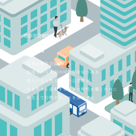
建設部会綱領
ＪＣ宣言
日本の青年会議所は
混沌という未知の可能性を切り拓き
個人の自立性と社会の公共性が
生き生きと協和する確かな時代を築くために
率先して行動することを宣言する