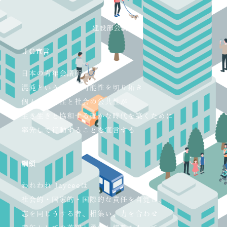
建設部会綱領
ＪＣ宣言
日本の青年会議所は
混沌という未知の可能性を切り拓き
個人の自立性と社会の公共性が
生き生きと協和する確かな時代を築くために
率先して行動することを宣言する
綱領
われわれ Jayceeは
社会的・国家的・国際的な責任を自覚し、
志を同じうする者、相集い、力を合わせ