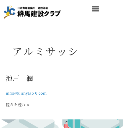
内
容
を
ス
キ
ッ
プ
アルミサッシ
池
池戸 潤
戸
潤
info@funnylab-0.com
続きを読む »